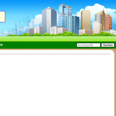
ge
ie