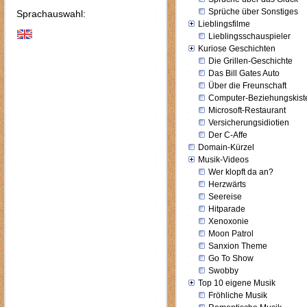
Sprüche über Sonstiges
Sprachauswahl:
Lieblingsfilme
Lieblingsschauspieler
Kuriose Geschichten
Die Grillen-Geschichte
Das Bill Gates Auto
Über die Freunschaft
Computer-Beziehungskist
Microsoft-Restaurant
Versicherungsidiotien
Der C-Affe
Domain-Kürzel
Musik-Videos
Wer klopft da an?
Herzwärts
Seereise
Hitparade
Xenoxonie
Moon Patrol
Sanxion Theme
Go To Show
Swobby
Top 10 eigene Musik
Fröhliche Musik