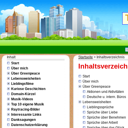
T
Inhalt
Startseite
>
Inhaltsverzeichnis
Start
Inhaltsverzeich
Über mich
Über Greenpeace
Start
Lebensweisheiten
Über mich
Lieblingsfilme
Über Greenpeace
Kuriose Geschichten
Aktionen und Aktivitäten
Domain-Kürzel
Deutsche u. intern. Büros
Musik-Videos
Lebensweisheiten
Top 10 eigene Musik
Lieblingssprüche
Raytracing-Bilder
Sprüche über Liebe
Interessante Links
Sprüche über Benehmen
Danksagungen
Sprüche über Arbeit
Datenschutzerklärung
Sprüche über das Glück