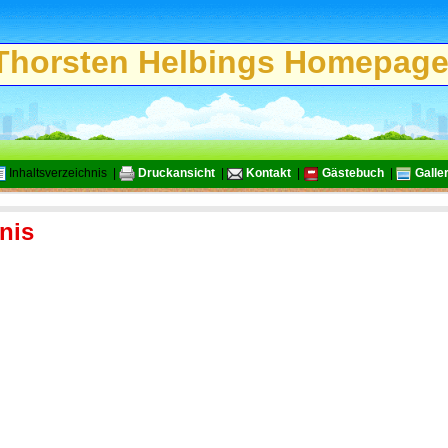
horsten Helbings Homepa
Inhaltsverzeichnis |
Druckansicht
|
Kontakt
|
Gästebuch
|
Galler
nis